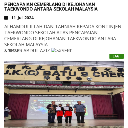
PENCAPAIAN CEMERLANG DI KEJOHANAN
TAEKWONDO ANTARA SEKOLAH MALAYSIA
11-Jul-2024
ALHAMDULILLAH DAN TAHNIAH KEPADA KONTINJEN
TAEKWONDO SEKOLAH ATAS PENCAPAIAN
CEMERLANG DI KEJOHANAN TAEKWONDO ANTARA
SEKOLAH MALAYSIA
&NBSP;
1. UMAR ABDUL AZIZ
(SERI)
LAGI
2. ZED ADAM DAFIEQ
(SERI)
3. ⁠HANA SOFEA
( SERI)
4. ⁠JELITA MARYAM
(SERI)
MEREKA MEWAKILI BANGI TAEKWONDO ACADEMY.
5. ⁠IMRAN
(SERI)
6. ⁠MARYAM
(SERI)
7. MUIZZUDDIN
(SERI)
8. MAYESA NUR ADELIA
(SERI)
9. MARISSA NUR FATINI
(SERI)
10. ADAM IMAN
(SEMI)
11. ⁠AINA NUR NABIHA
(SERI)
12. ALISHA ZULAIKHA
(SERI)
&NBSP;