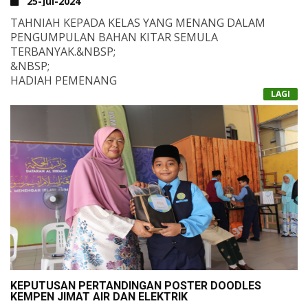
25-Jul-2024
DITUNJUKKAN AKAN MEMBAWA KEJAYAAN
GEMILANG!
TAHNIAH KEPADA KELAS YANG MENANG DALAM
PENGUMPULAN BAHAN KITAR SEMULA
TERBANYAK.&NBSP;
&NBSP;
HADIAH PEMENANG
NO 1 = RM50
LAGI
NO 2 = RM30
NO 3 = RM20
&NBSP;
TAHUN 1
PERTAMA: 1 UMAR
KEDUA: 1 HAMZAH
KETIGA: 1 ZAID
&NBSP;
TAHUN 2
PERTAMA: 2 UTHMAN
KEDUA: 2 ZAID
KETIGA: 2 ALI
&NBSP;
TAHUN 3
PERTAMA: 3 ABU BAKAR
KEDUA: 3 UTHMAN
KEPUTUSAN PERTANDINGAN POSTER DOODLES
KETIGA: 3 UMAR
KEMPEN JIMAT AIR DAN ELEKTRIK