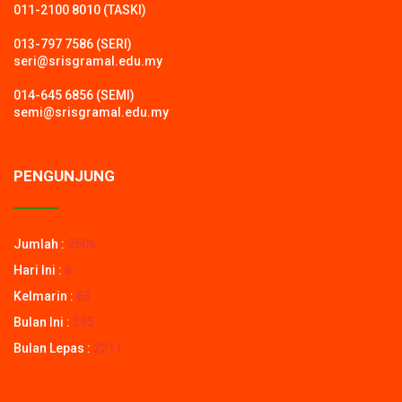
011-2100 8010 (TASKI)
013-797 7586 (SERI)
seri@srisgramal.edu.my
014-645 6856 (SEMI)
semi@srisgramal.edu.my
PENGUNJUNG
Jumlah :
2506
Hari Ini :
6
Kelmarin :
63
Bulan Ini :
395
Bulan Lepas :
2211