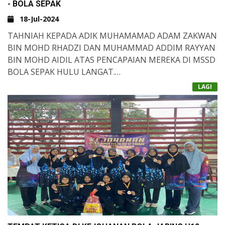
- BOLA SEPAK
18-Jul-2024
TAHNIAH KEPADA ADIK MUHAMAMAD ADAM ZAKWAN
BIN MOHD RHADZI DAN MUHAMMAD ADDIM RAYYAN
BIN MOHD AIDIL ATAS PENCAPAIAN MEREKA DI MSSD
BOLA SEPAK HULU LANGAT.
LAGI
MEREKA TELAH MEWAKILI ZON KAJANG DAN ZON
KAJANG TELAH MENJUARAI MSSD BOLA SEPAK HULU
LANGAT (JOHAN)&NBSP;
MUHAMAMAD ADAM ZAKWAN BIN MOHD RHADZI
JUGA TELAH DINOBATKAN SEBAGAI PENJARING
TERBANYAK KEJOHANAN&NBSP;
&NBSP;TAHNIAH
!