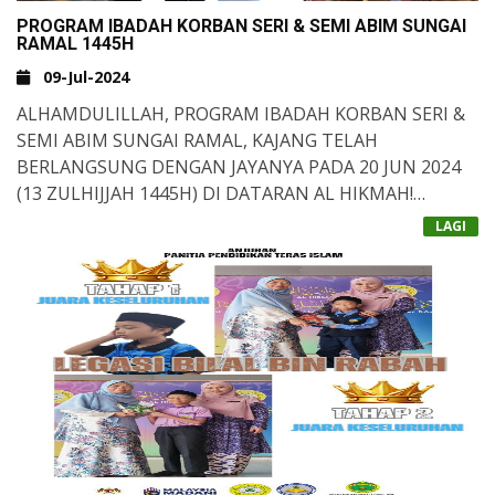
PROGRAM IBADAH KORBAN SERI & SEMI ABIM SUNGAI
RAMAL 1445H
09-Jul-2024
ALHAMDULILLAH, PROGRAM IBADAH KORBAN SERI &
SEMI ABIM SUNGAI RAMAL, KAJANG TELAH
BERLANGSUNG DENGAN JAYANYA PADA 20 JUN 2024
(13 ZULHIJJAH 1445H) DI DATARAN AL HIKMAH!
LAGI
PADA PROGRAM KALI INI, SEBANYAK 3 EKOR LEMBU
DAN SEEKOR KAMBING TELAH DIKORBANKAN
DENGAN PENUH SEMANGAT GOTONG-ROYONG OLEH
GURU, STAF, IBU BAPA, PESERTA KORBAN DAN
PELAJAR SEKOLAH MENENGAH.
ANTARA AKTIVITI YANG TELAH DIJALANKAN:
✅
MELAPAH HAIWAN KORBAN
✅
PEMBAHAGIAN DAGING KEPADA GOLONGAN YANG
MEMERLUKAN