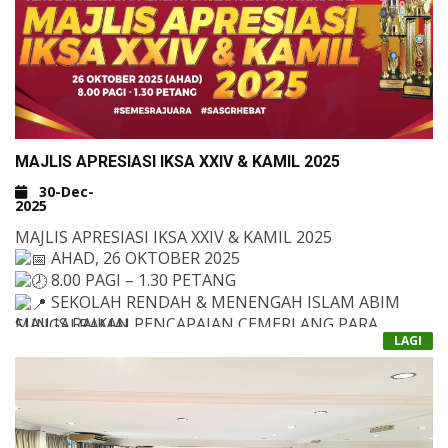
MAJLIS APRESIASI IKSA XXIV & KAMIL 2025
30-Dec-
2025
MAJLIS APRESIASI IKSA XXIV & KAMIL 2025
AHAD, 26 OKTOBER 2025
8.00 PAGI – 1.30 PETANG
SEKOLAH RENDAH & MENENGAH ISLAM ABIM
MAJLIS RAIKAN PENCAPAIAN CEMERLANG PARA
SUNGAI RAMAL
LAGI
PELAJAR DALAM IKSA & KAMIL BERSAMA GURU-GURU
PEMBIMBING, IBU BAPA DAN JURULATIH!
ATUR CARA RINGKAS MAJLIS:
9.00 PAGI – KETIBAAN JEMPUTAN