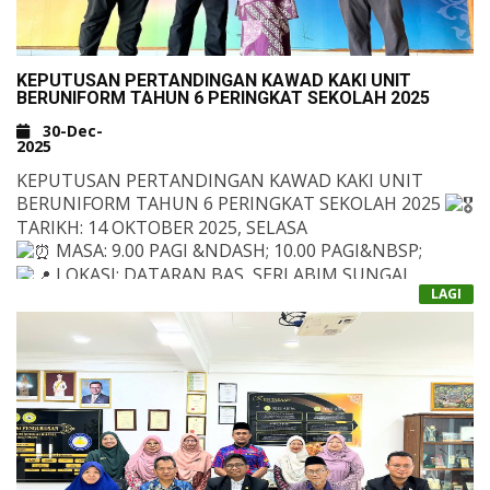
3. MAYA NUR ERYNA BINTI SALAHUDDIN AHMAD (4
ALI)
4. SUMAYYAH BINTI SHAHIR (4 UTHMAN)
KEPUTUSAN PERTANDINGAN KAWAD KAKI UNIT
BERUNIFORM TAHUN 6 PERINGKAT SEKOLAH 2025
30-Dec-
2025
KEPUTUSAN PERTANDINGAN KAWAD KAKI UNIT
BERUNIFORM TAHUN 6 PERINGKAT SEKOLAH 2025
TARIKH: 14 OKTOBER 2025, SELASA
MASA: 9.00 PAGI &NDASH; 10.00 PAGI&NBSP;
LOKASI: DATARAN BAS, SERI ABIM SUNGAI
LAGI
RAMAL, KAJANG
KEPUTUSAN RASMI:
&NBSP;
JOHAN (RM180 +PIALA) :
BULAN SABIT MERAH MALAYSIA (BSMM)
NAIB JOHAN (RM170):
PENYAMPAIAN HADIAH TELAH DISAMPAIKAN OLEH
PUTERI ISLAM MALAYSIA (PPIM)
GURU BESAR, PUAN ROGAYAH SEBLI DI
TEMPAT KETIGA (RM160):
PERHIMPUNAN ISNIN, 3 NOVEMBER 2025 DI
TUNAS KADET REMAJA SEKOLAH (TKRS)
DATARAN AL HIKMAH
TEMPAT KEEMPAT (RM155): PENGAKAP