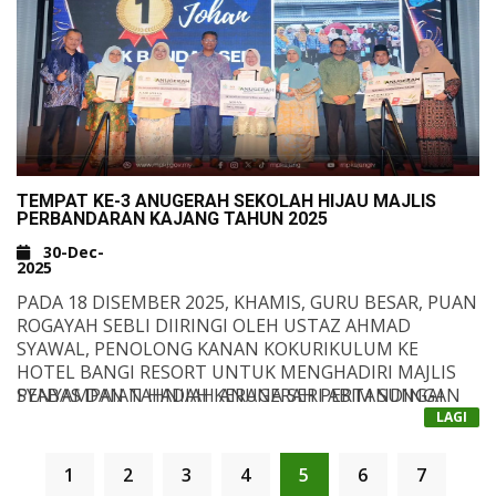
MOTIVASI MUHASABAH DIRI
&NBSP;
TEMPAT KE-3 ANUGERAH SEKOLAH HIJAU MAJLIS
PERBANDARAN KAJANG TAHUN 2025
30-Dec-
2025
PADA 18 DISEMBER 2025, KHAMIS, GURU BESAR, PUAN
ROGAYAH SEBLI DIIRINGI OLEH USTAZ AHMAD
SYAWAL, PENOLONG KANAN KOKURIKULUM KE
HOTEL BANGI RESORT UNTUK MENGHADIRI MAJLIS
PENYAMPAIAN HADIAH ANUGERAH PERTANDINGAN
SYABAS DAN TAHNIAH KERANA SERI ABIM SUNGAI
SEKOLAH HIJAU ANJURAN MAJLIS PERBANDARAN
RAMAL TELAH MERANGKUL TEMPAT KETIGA DALAM
LAGI
KAJANG (MPKJ).
PERTANDINGAN ANUGERAH SEKOLAH HIJAU
&NBSP;
KATEGORI SEKOLAH RENDAH DENGAN MEMBAWA
1
2
3
4
5
6
7
PULANG HADIAH BERUPA WANG TUNAI RM3000.00,
SEMOGA KEJAYAAN INI MEMBERI SUNTIKAN