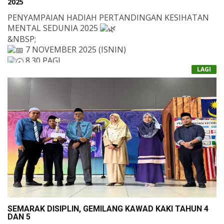
2025
PENYAMPAIAN HADIAH PERTANDINGAN KESIHATAN
MENTAL SEDUNIA 2025
&NBSP;
7 NOVEMBER 2025 (ISNIN)
8.30 PAGI
LAGI
DATARAN AL HIKMAH
&NBSP;
MAJLIS PENYAMPAIAN HADIAH TELAH
DISEMPURNAKAN OLEH KETUA PEGAWAI EKSEKUTIF,
USTAZ NAZZIL SAIFUDDIN ABD. RAHIM, SEBAGAI
TANDA PENGHARGAAN KEPADA GURU YANG TELAH
MENUNJUKKAN KOMITMEN DAN KREATIVITI DALAM
PERTANDINGAN CABARAN SIHAT: LANGKAH & AIR
MEMPROMOSIKAN KESIHATAN MENTAL DI SEKOLAH.
JUARA (RM100): ZARITH AMMIRUL BIN ABD JALIL
&NBSP;
NAIB JOHAN (RM70): NUR SYAFIQAH BINTI
KAMARUZAMAN
&NBSP;
KETIGA (RM50): MOHD HILMI B. ABD SAMAD
PERTANDINGAN VIDEO KREATIF KESIHATAN
MENTAL
SEMARAK DISIPLIN, GEMILANG KAWAD KAKI TAHUN 4
JUARA (RM150): ZURINA AMIRA BT. SAMSUDIN
DAN 5
TAHNIAH KEPADA SEMUA PEMENANG! TERIMA KASIH
NAIB JOHAN (RM100): NUR SHAIDATUL AKMA