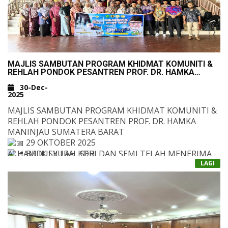
MAJLIS SAMBUTAN PROGRAM KHIDMAT KOMUNITI &
REHLAH PONDOK PESANTREN PROF. DR. HAMKA
MANINJAU SUMATERA BARAT
30-Dec-
2025
MAJLIS SAMBUTAN PROGRAM KHIDMAT KOMUNITI &
REHLAH PONDOK PESANTREN PROF. DR. HAMKA
MANINJAU SUMATERA BARAT
29 OKTOBER 2025
ALHAMDULILLAH, SERI DAN SEMI TELAH MENERIMA
BILIK SYURA, KDH
KUNJUNGAN ISTIMEWA DARIPADA ROMBONGAN
LAGI
&NBSP;
GURU DAN PELAJAR DARI INDONESIA YANG DIKETUAI
OLEH DRS. H. ZAINUL ARIFIN, MM, BERSAMA 2 ORANG
GURU PENGIRING DAN 20 ORANG PELAJAR DARI
ANTARA PENGISIAN PROGRAM:
PONPES PROF. DR. HAMKA.
SAMBUTAN OLEH MURID & GURU
&NBSP;
UCAPAN DARIPADA KETUA DELEGASI INDONESIA,