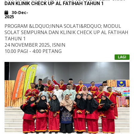
SEMANGAT, DISIPLIN DAN KERJASAMA YANG
MALAYSIA
DAN KLINIK CHECK UP AL FATIHAH TAHUN 1
DITONJOLKAN!
-
KEEMPAT (RM155): TUNAS KADET REMAJA
30-Dec-
MARI KITA TERUS MENYEMARAKKAN BUDAYA
SEKOLAH
2025
BERUNIFORM SEBAGAI WADAH MEMBENTUK SAHSIAH
&NBSP;
UNGGUL.
PROGRAM &LDQUO;INNA SOLATI&RDQUO; MODUL
&NBSP;
SOLAT SEMPURNA DAN KLINIK CHECK UP AL FATIHAH
KLIK UNTUK VIDEO PENYAMPAIAN HADIAH
TAHUN 1
&NBSP;
24 NOVEMBER 2025, ISNIN
10.00 PAGI - 4:00 PETANG
DEWAN KDH
LAGI