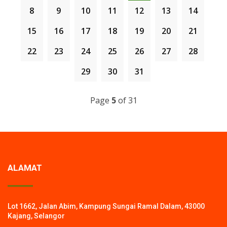
PLAK DAN SIJIL.
SEMANGAT DAN MOTIVASI KEPADA WARGA SEKOLAH
8
9
10
11
12
13
14
&NBSP;
UNTUK MEREALISASIKAN KEBITARAAN LESTARI
SEKOLAH.
15
16
17
18
19
20
21
22
23
24
25
26
27
28
29
30
31
Page
5
of 31
ALAMAT
Lot 1662, Jalan Abim, Kampung Sungai Ramal Dalam, 43000
Kajang, Selangor