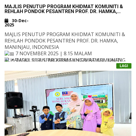
MAJLIS PENUTUP PROGRAM KHIDMAT KOMUNITI &
REHLAH PONDOK PESANTREN PROF. DR. HAMKA,
MANINJAU, INDONESIA
30-Dec-
2025
MAJLIS PENUTUP PROGRAM KHIDMAT KOMUNITI &
REHLAH PONDOK PESANTREN PROF. DR. HAMKA,
MANINJAU, INDONESIA
7 NOVEMBER 2025 | 8.15 MALAM
ALHAMDULILLAH, PROGRAM KHIDMAT KOMUNITI
TASKI, SERI SEMI ABIM SUNGAI RAMAL, KAJANG
DAN REHLAH ANTARABANGSA TELAH BERJAYA
LAGI
&NBSP;
DILAKSANAKAN DENGAN PENUH SEMANGAT
UKHUWAH DAN PEMBELAJARAN!
MAJLIS PENUTUP BERLANGSUNG MERIAH
DENGAN PERKONGSIAN PENGALAMAN, TAYANGAN
DOKUMENTASI, PERSEMBAHAN PELAJAR PONPES DAN
PENGHARGAAN KEPADA SEMUA YANG TERLIBAT.
TERIMA KASIH KEPADA SEMUA PESERTA, GURU
PENGIRING, GURU, STAR, KELUARGA DAN RAKAN
PENAJA YANG MENJAYAKAN MISI INI. SEMOGA
SEMANGAT KHIDMAT DAN ILMU TERUS SUBUR