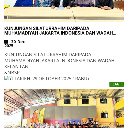
TAHNIAH KEPADA SEMUA PESERTA ATAS SEMANGAT
&NBSP;
JUANG, KERJASAMA DAN DISIPLIN YANG
DITONJOLKAN! TERUSKAN MENYEMARAKKAN
SEMANGAT KOKURIKULUM DAN CINTAKAN UNIFORM!
KUNJUNGAN SILATURRAHIM DARIPADA
MUHAMADIYAH JAKARTA INDONESIA DAN WADAH
&NBSP;
KELANTAN
KLIK UNTUK VIDEO RAKAMAN PENYAMPAIAN HADIAH
30-Dec-
2025
KUNJUNGAN SILATURRAHIM DARIPADA
MUHAMADIYAH JAKARTA INDONESIA DAN WADAH
KELANTAN
&NBSP;
TARIKH: 29 OKTOBER 2025 ( RABU)
LAGI
MASA
.00 PTG
TEMPAT : KAMAR SOLUSI
JUMLAH TETAMU:
4 ORANG