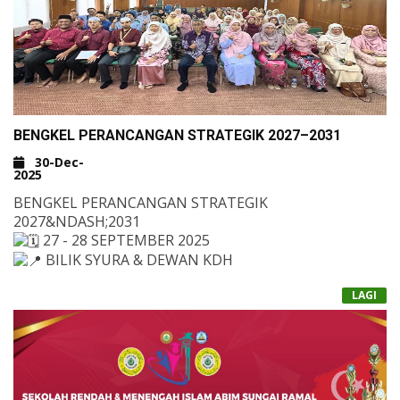
SETIAUSAHA AGUNG WADAH DAN KPE SERI & SEMI
JAMUAN MAKAN TENGAH HARI
GIMIK PENYERAHAN PELAJAR
&NBSP;
KLIK DI SINI UNTUK VIDEO RAKAMAN SAMBUTAN
BENGKEL PERANCANGAN STRATEGIK 2027–2031
30-Dec-
2025
BENGKEL PERANCANGAN STRATEGIK
2027&NDASH;2031
27 - 28 SEPTEMBER 2025
BILIK SYURA & DEWAN KDH
LAGI