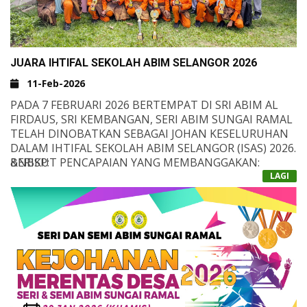
JUARA IHTIFAL SEKOLAH ABIM SELANGOR 2026
11-Feb-2026
PADA 7 FEBRUARI 2026 BERTEMPAT DI SRI ABIM AL
FIRDAUS, SRI KEMBANGAN, SERI ABIM SUNGAI RAMAL
TELAH DINOBATKAN SEBAGAI JOHAN KESELURUHAN
DALAM IHTIFAL SEKOLAH ABIM SELANGOR (ISAS) 2026.
&NBSP;
BERIKUT PENCAPAIAN YANG MEMBANGGAKAN:
- TILAWAH AL-QURAN (LELAKI TAHAP 2): MUHAMMAD
LAGI
ADAM ZIYAD BIN MOHAMAD SHAFIQ &NDASH; JOHAN
- TILAWAH AL-QURAN (PEREMPUAN TAHAP 2): NUR
NAURATUL ADNI BINTI AHMAD TARMIZI &NDASH;
SECARA KESELURUHAN, SERI ABIM SUNGAI RAMAL
JOHAN
BERJAYA MENGUMPUL 4 JOHAN, 4 NAIB JOHAN, DAN 3
- TILAWAH AL-QURAN (LELAKI TAHAP 1): AQIL IMAN
KETIGA.
BIN ROSLAN &NDASH; NAIB JOHAN
UCAPAN TAHNIAH DIUCAPKAN KEPADA SEMUA
- TILAWAH AL-QURAN (PEREMPUAN TAHAP 1): LAURA
PESERTA DAN GURU-GURU YANG TELAH
MEDINA BINTI MUHD FHAEZ ADAM &NDASH; KETIGA
MENGHARUMKAN NAMA SEKOLAH DI PENTAS ISAS
- AZAN (TAHAP 1): ANAS AJWAD BIN HAFIZULAMIN
2026. SEMOGA KEJAYAAN INI MENJADI INSPIRASI