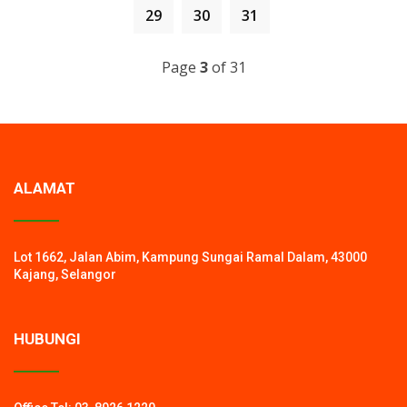
DATANG AWAL UNTUK SESI PEMANASAN BADAN
29
30
31
JAGA KESELAMATAN & SEMANGAT KESUKANAN
&NBSP;
Page
3
of 31
ALAMAT
Lot 1662, Jalan Abim, Kampung Sungai Ramal Dalam, 43000
Kajang, Selangor
HUBUNGI