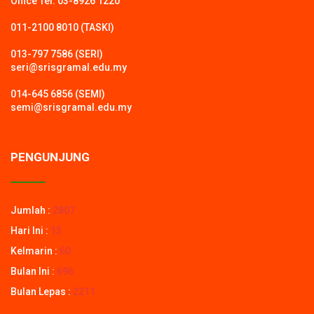
Office Tel: 03-8926 1220
011-2100 8010 (TASKI)
013-797 7586 (SERI)
seri@srisgramal.edu.my
014-645 6856 (SEMI)
semi@srisgramal.edu.my
PENGUNJUNG
Jumlah :
2807
Hari Ini :
13
Kelmarin :
60
Bulan Ini :
696
Bulan Lepas :
2211