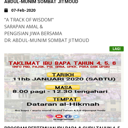
ABDUL-MUNIM SOMBAT JITMOUD
07-Feb-2020
"A TRACK OF WISDOM"
SARAPAN AMAL &
PENGISIAN JIWA BERSAMA
DR. ABDUL-MUNIM SOMBAT JITMOUD
(BAPA YANG MEMAAFKAN PEMBUNUH ANAKNYA)
LAGI
DR. ABDUL-MUNIM IALAH SEORANG BAPA YANG
MEMAAFKAN PEMBUNUH ANAK LELAKINYA (22
TAHUN) DI KENTUCKY, US PADA 19 APRIL 2015.
BELIAU AKAN HADIR UNTUK BERKONGSI KISAH DI
SEBALIK KEJADIAN TERSEBUT.
🎯 TARIKH: 16HB FEBRUARI 2020 (AHAD)
🔭 TEMPAT: DATARAN AL-HIKMAH, SERI ABIM SUNGAI
RAMAL, KAJANG
⏳ MASA: 8:00 - 11:00 PAGI
🗒 PENYERTAAN TERBUKA
SILA DAFTAR DI: KLIK DISINI