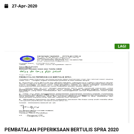
RAMAL MENGGUNAKAN BROWSER DI
27-Apr-2020
(DESKTOP/LAPTOP)
2. CARA LOGIN GOOGLE CLASSROOM (GSUITE FOR
EDUCATION) PELAJAR SERI & SEMI ABIM SUNGAI
RAMAL MENGGUNAKAN BROWSER DI TELEFON
PINTAR
LAGI
3. PANDUAN GOOGLE MEET MENGGUNAKAN
BROWSER DI LAPTOP (PELAJAR)
4. PANDUAN PELAJAR MENJAWAB ASSIGNMENT
(ATTACHMENT GAMBAR) DI DALAM GOOGLE
CLASSROOM MENGGUNAKAN BROWSER DI LAPTOP /
PC
5. PANDUAN PELAJAR MENJAWAB QUIZ ASSIGNMENT
DI DALAM GOOGLE CLASSROOM MENGGUNAKAN
BROWSER DI LAPTOP / PC.
6. PANDUAN PELAJAR MENJAWAB ASSIGNMENT DI
DALAM GOOGLE CLASSROOM MENGGUNAKAN
BROWSER DI LAPTOP / PC (BAHAGIAN 3)
PEMBATALAN PEPERIKSAAN BERTULIS SPRA 2020