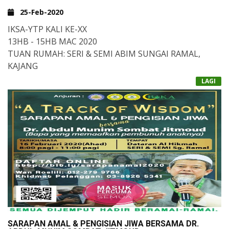
25-Feb-2020
IKSA-YTP KALI KE-XX
13HB - 15HB MAC 2020
TUAN RUMAH: SERI & SEMI ABIM SUNGAI RAMAL,
KAJANG
MARIAH KITA BERSAMA-SAMA MENJAYAKAN IKSA-YTP
LAGI
KALI KE-XX
TUAN-TUAN DAN PUAN-PUAN YANG INGIN
MENYUMBANG WANG RINGGIT ATAU
PERKHIDMATAN FOTOGRAFI, VIDEOGRAFI,
MULTIMEDIA, PA SISTEM, DRONE, PRINTING,
PROMOSI, PENAJAAN MAKANAN ATAU
03-8926 5341 (KAUNTER KHIDMAT PELANGGAN)
PENGANGKUTAN DAN LAIN-LAIN LAGI BOLEH
HUBUNGI:
SARAPAN AMAL & PENGISIAN JIWA BERSAMA DR.