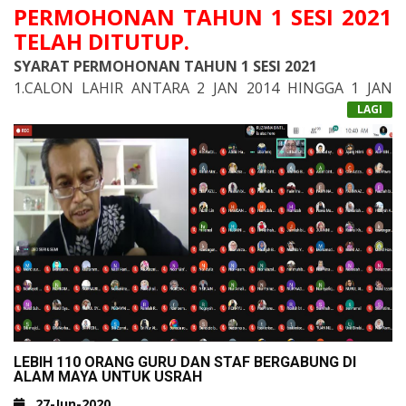
PERMOHONAN TAHUN 1 SESI 2021
TELAH DITUTUP.
SYARAT PERMOHONAN TAHUN 1 SESI 2021
1.CALON LAHIR ANTARA 2 JAN 2014 HINGGA 1 JAN
2015
LAGI
SYARAT-SYARAT ASAS :
1.PEMOHON ADALAH WARGANEGARA MALAYSIA.
2.PEMOHON MENGEMUKAKAN PERMOHONAN SECARA
TALIAN DARIPADA TARIKH IKLAN DIKELUARKAN
SEHINGGA PERMOHONAN DITUTUP.
3.PEMOHON ADALAH BERKEADAAN NORMAL
DARIPADA ASPEK FIZIKAL DAN MENTAL.
4.
PEMOHON PERLU MEMBAYAR YURAN
PENDAFTARAN SEBANYAK RM 150.00 MELALUI
LEBIH 110 ORANG GURU DAN STAF BERGABUNG DI
PERBANKAN INTERNET.&NBSP;
ALAM MAYA UNTUK USRAH
MAYBANK 562263006713
27-Jun-2020