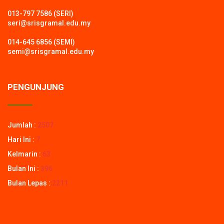
013-797 7586 (SERI)
seri@srisgramal.edu.my
014-645 6856 (SEMI)
semi@srisgramal.edu.my
PENGUNJUNG
Jumlah :
2507
Hari Ini :
7
Kelmarin :
63
Bulan Ini :
396
Bulan Lepas :
2211