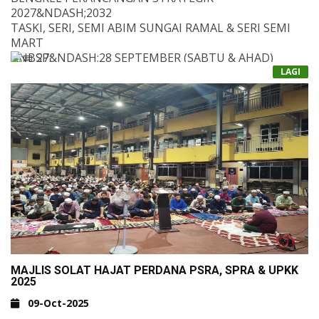
2027&NDASH;2032
TASKI, SERI, SEMI ABIM SUNGAI RAMAL & SERI SEMI
MART
&NBSP;
27&NDASH;28 SEPTEMBER (SABTU & AHAD)
LAGI
BILIK SYURA & DEWAN KDH
MEMBINA MASA DEPAN PENDIDIKAN BERSAMA.
BENGKEL INI BUKAN SEKADAR PERANCANGAN UNTUK
5 TAHUN AKAN DATANG &MDASH;IA ADALAH MEDAN
IDEA, HARAPAN DAN TINDAKAN. KITA AKAN BERSAMA:
MENYUSUN STRATEGI UNTUK ERA DIGITAL & AI
MEMPERKUKUH NILAI & JATI DIRI PELAJAR
MERANGKA PELAN PEMBANGUNAN INSTITUSI
YANG MAMPAN
MAJLIS SOLAT HAJAT PERDANA PSRA, SPRA & UPKK
2025
09-Oct-2025