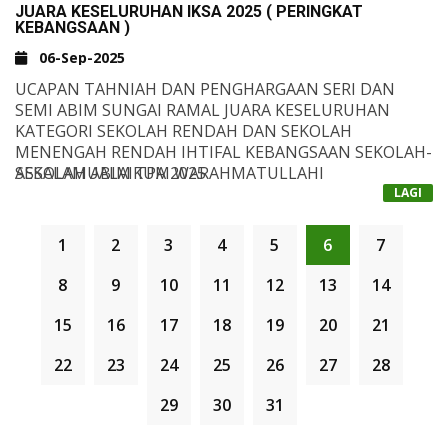
JUARA KESELURUHAN IKSA 2025 ( PERINGKAT
KEBANGSAAN )
KETIGA KESELURUHAN : SRI SEREMBAN (32 MATA)
06-Sep-2025
UCAPAN TAHNIAH DAN PENGHARGAAN SERI DAN
SEMI ABIM SUNGAI RAMAL JUARA KESELURUHAN
KATEGORI SEKOLAH RENDAH DAN SEKOLAH
MENENGAH RENDAH IHTIFAL KEBANGSAAN SEKOLAH-
SEKOLAH ABIM TPA 2025
ASSALAMUALAIKUM WARAHMATULLAHI
WABARAKATUH,
LAGI
ALHAMDULILLAH, DENGAN PENUH RASA SYUKUR,
SAYA INGIN MERAKAMKAN TAHNIAH DAN
1
2
3
4
5
6
7
PENGHARGAAN YANG TIDAK TERHINGGA KEPADA
SELURUH GURU DAN MURID2 SEKOLAH RENDAH
8
9
10
11
12
13
14
ISLAM ABIM (SERI) DAN SEKOLAH MENENGAH ISLAM
MENGEKAL DAN MEMPERTAHANKAN KEJUARAAN
ABIM (SEMI) ATAS KEJAYAAN GILANG-GEMILANG
BUKANLAH SUATU YANG MUDAH. TETAPI TELAH
15
16
17
18
19
20
21
MERANGKUL GELARAN JUARA KESELURUHAN IHTIFAL
TERBUKTI ANDA SEMUA MAMPU UNTUK
KEBANGSAAN SEKOLAH-SEKOLAH ABIM KALI KE-XXIV,
MELAKSANAKANNYA.
22
23
24
25
26
27
28
2025 BUAT DUA KALI BERTURUT-TURUT.
KEJAYAAN INI ADALAH BUKTI KESUNGGUHAN,
PENGORBANAN DAN DEDIKASI GURU-GURU SEMUA
29
30
31
MENCURAH KERINGAT DAN TENAGA DALAM
MENDIDIK, MEMBIMBING SERTA MENGASAH BAKAT