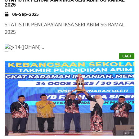
2025
06-Sep-2025
STATISTIK PENCAPAIAN IKSA SERI ABIM SG RAMAL
2025
14 (JOHAN)
5 (NAIB JOHAN)
LAGI
10 (KETIGA)
JUMLAH MATA : 62 MATA
KEPUTUSAN KESELURUHAN IKSA XXIVV 2025
KELANTAN KATEGORI SEKOLAH RENDAH
JOHAN KESELURUHAN : SERI SUNGAI RAMAL (62
MATA)
NAIB JOHAN KESELURUHAN : SERI ALOR SETAR (42
MATA)