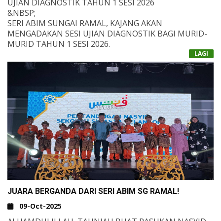
UJIAN DIAGNOSTIK TAHUN 1 SESI 2026
&NBSP;
SERI ABIM SUNGAI RAMAL, KAJANG AKAN
MENGADAKAN SESI UJIAN DIAGNOSTIK BAGI MURID-
MURID TAHUN 1 SESI 2026.
TARIKH: SABTU, 25 OKTOBER 2025
LAGI
MASA: 7.30 PAGI &NDASH; 11.30 PAGI
LOKASI: SERI ABIM SUNGAI RAMAL, KAJANG
&NBSP;
UJIAN INI BERTUJUAN MENGENAL PASTI TAHAP
KESEDIAAN MURID UNTUK MEMASUKI ALAM
PERSEKOLAHAN SECARA HOLISTIK.
JUARA BERGANDA DARI SERI ABIM SG RAMAL!
09-Oct-2025