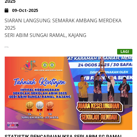
2025
09-Oct-2025
SIARAN LANGSUNG: SEMARAK AMBANG MERDEKA
2025
SERI ABIM SUNGAI RAMAL, KAJANG
&NBSP;TARIKH: 29 OGOS 2025 (JUMAAT)
LAGI
&NBSP;MASA: 8.30 PAGI
ANTARA MENARIK：
- PENYAMPAIAH HADIAH PERTANDINGAN BULAN
KEBANGSAAN
- TAYANGAN VIDEO PESERTA 'MALAYSIA DI MATA
SAYA'
KLIK LINK
UNTUK SIARAN LANGSUNG PROGRAM.
STATISTIK PENCAPAIAN IKSA SERI ABIM SG RAMAL